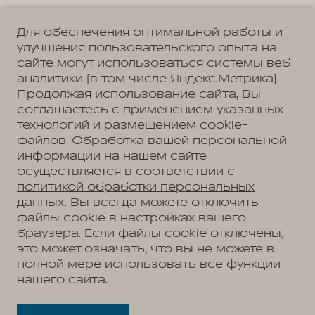
Для обеспечения оптимальной работы и
улучшения пользовательского опыта на
сайте могут использоваться системы веб-
Политика обработки персональных данных
Пользовательское соглашение
аналитики (в том числе Яндекс.Метрика).
Согласие на коммуникацию
Согласие на предоставление персональных данных третьим лицам
Продолжая использование сайта, Вы
Согласие на обработку ПД
соглашаетесь с применением указанных
технологий и размещением cookie-
файлов. Обработка вашей персональной
информации на нашем сайте
Адрес
осуществляется в соответствии с
Рязань, Куйбышевское шоссе, д. 40, стр. 1
Телефон
политикой обработки персональных
+7 (4912) 20-29-33
данных
. Вы всегда можете отключить
файлы cookie в настройках вашего
браузера. Если файлы cookie отключены,
это может означать, что вы не можете в
АВТОМОБИЛИ В НАЛИЧИИ
полной мере использовать все функции
МОДЕЛЬНЫЙ РЯД
нашего сайта.
WEY 05
ПОКУПАТЕЛЯМ
WEY 07
Модельный ряд
WEY 80 Премиум
ВЛАДЕЛЬЦАМ
WEY 05