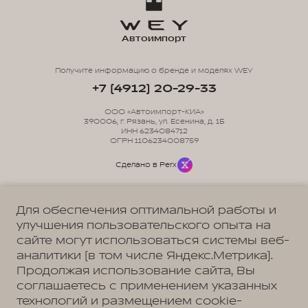
Автоимпорт
Получите информацию о бренде и моделях WEY
+7 (4912) 20-29-33
ООО «Автоимпорт-КИА»
390006, г. Рязань, ул. Есенина, д. 1Б
ИНН 6234084712
ОГРН 1106234008759
Сделано в Perx
Для обеспечения оптимальной работы и
улучшения пользовательского опыта на
сайте могут использоваться системы веб-
Политика обработки персональных данных
Пользовательское соглашение
аналитики (в том числе Яндекс.Метрика).
Согласие на коммуникацию
Согласие на предоставление персональных данных третьим лицам
Продолжая использование сайта, Вы
Согласие на обработку ПД
соглашаетесь с применением указанных
технологий и размещением cookie-