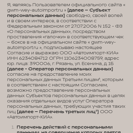
Я, являясь Пользователем официального сайта «
gwm-wey-autoimport.ru »
(далее – Субъект
персональных данных)
свободно, своей волей
и в своем интересе, в соответствии с
Федеральным законом от 27.07.2006 N 152 - ФЗ
«О персональных данных», посредством
проставления «галочки» в соответствующем чек
– боксе в на официальном сайте « gwm-wey-
autoimport.ru », подписываю настоящее
Согласие и выражаю ООО «Автоимпорт-КИА»
ИНН 6234084712 ОГРН 1106234008759, адрес
юр. лица: 390006, г. Рязань, ул. Есенина, д. 1Б
(далее - Оператор персональных данных)
согласие на предоставление моих
персональных данных Третьим лицам¹, которым
в соответствием с настоящим Согласием,
возможно предоставление персональных
данных Субъектов персональных данных в целях
оказания отдельных видов услуг Оператора
персональных данных, требующих участия таких
лиц
(далее – Перечень третьих лиц²)
ООО
«Автоимпорт-КИА».
Перечень действий с персональными
данными, на совершение которых дается