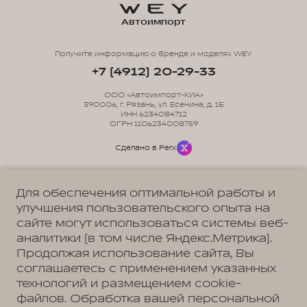
Автоимпорт
Получите информацию о бренде и моделях WEY
+7 (4912) 20-29-33
ООО «Автоимпорт-КИА»
390006, г. Рязань, ул. Есенина, д. 1Б
ИНН 6234084712
ОГРН 1106234008759
Сделано в Perx
Для обеспечения оптимальной работы и
улучшения пользовательского опыта на
сайте могут использоваться системы веб-
Политика обработки персональных данных
Пользовательское соглашение
аналитики (в том числе Яндекс.Метрика).
Согласие на коммуникацию
Согласие на предоставление персональных данных третьим лицам
Продолжая использование сайта, Вы
Согласие на обработку ПД
соглашаетесь с применением указанных
технологий и размещением cookie-
файлов. Обработка вашей персональной