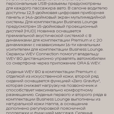
персональные USB-разъемы предусмотрены
для каждого пассажира авто. В салоне водителю
доступны 12,3-дюймовая цифровая приборная
панель и 14,6-дюймовый экран мультимедийной
системы. Для комплектации Business Lounge
предусмотрен 15-дюймовый проекционный
дисплей (HUD). Новинка оснащается
премиальной акустической системой с 8
динамиками для комплектации Premium и с 20
динамиками с независимым 16-ти канальным
усилителем для комплектации Business Lounge.
Сервисы WEY Connection помогут владельцу
WEY 80 дистанционно управлять автомобилем
со смартфона через приложение ORA & WEY.
Сиденья WEY 80 в комплектации Premium с
отделкой из искусственной кожи, второй ряд
сидений оснащается функцией «Zero Gravity»¹,
которая снижает нагрузку на позвоночник и
способствует максимально комфортному
размещению. Сиденья первого и второго ряда в
комплектации Business Lounge выполнены из
натуральной кожи Наппа, а оснащение
дополнено регулировкой поясничной
поддержки и функцией массажа. Сиденья