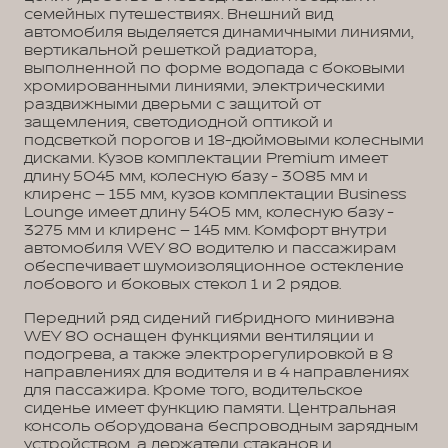
семейных путешествиях. Внешний вид
автомобиля выделяется динамичными линиями,
вертикальной решеткой радиатора,
выполненной по форме водопада с боковыми
хромированными линиями, электрическими
раздвижными дверьми с защитой от
защемления, светодиодной оптикой и
подсветкой порогов и 18-дюймовыми колесными
дисками. Кузов комплектации Premium имеет
длину 5045 мм, колесную базу - 3085 мм и
клиренс – 155 мм, кузов комплектации Business
Lounge имеет длину 5405 мм, колесную базу -
3275 мм и клиренс – 145 мм. Комфорт внутри
автомобиля WEY 80 водителю и пассажирам
обеспечивает шумоизоляционное остекление
лобового и боковых стекол 1 и 2 рядов.
Передний ряд сидений гибридного минивэна
WEY 80 оснащен функциями вентиляции и
подогрева, а также электрорегулировкой в 8
направлениях для водителя и в 4 направлениях
для пассажира. Кроме того, водительское
сиденье имеет функцию памяти. Центральная
консоль оборудована беспроводным зарядным
устройством, а держатели стаканов и