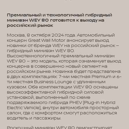
Премиальный и технологичный гибридный
минивэн WEY 80 готовится к выходу на
российский рынок
Москва, 8 октября 2024 года. Автомобильный
концерн Great Wall Motor анонсирует выход
новинки от бренда WEY на российский рынок –
гибридный минивэн WEY 80.
Высокотехнологичный премиальный минивэн
WEY 80 – это модель, которая ознаменует выход
концерна в совершенно новый сегмент на
российском рынке. Новинка будет представлена
в двух комплектациях: 7-ми местная Premium и 6-
ти местная Business Lounge с удлиненным
кузовом. Обе комплектации WEY 80 оснащены
высокоэффективной гибридной силовой
установкой, выполненный по схеме
подзаряжаемого гибрида PHEV (Plug-in Hybrid
Electric Vehicle), внутри автомобиля просторный
салон, где с комфортом смогут расположиться
водитель и пассажиры.
Роскошный минивэн WEY 80 демонстрирует