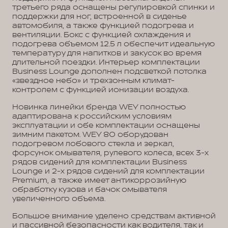
третьего ряда оснащены регулировкой спинки и
поддержки для ног, встроенной в сиденье
автомобиля, а также функцией подогрева и
вентиляции. Бокс с функцией охлаждения и
подогрева объемом 12.5 л обеспечит идеальную
температуру для напитков и закусок во время
длительной поездки. Интерьер комплектации
Business Lounge дополнен подсветкой потолка
«звездное небо» и трехзонным климат-
контролем с функцией ионизации воздуха.
Новинка линейки бренда WEY полностью
адаптирована к российским условиям
эксплуатации и обе комплектации оснащены
зимним пакетом. WEY 80 оборудован
подогревом лобового стекла и зеркал,
форсунок омывателя, рулевого колеса, всех 3-х
рядов сидений для комплектации Business
Lounge и 2-х рядов сидений для комплектации
Premium, а также имеет антикоррозийную
обработку кузова и бачок омывателя
увеличенного объема.
Большое внимание уделено средствам активной
и пассивной безопасности как водителя, так и