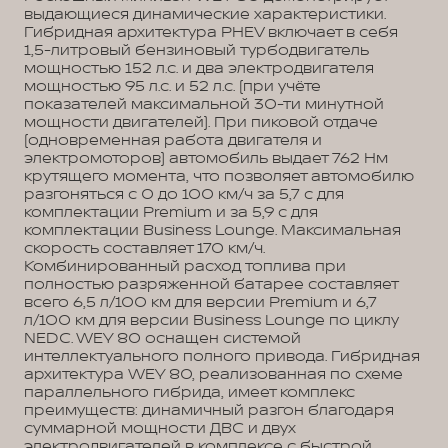
выдающиеся динамические характеристики.
Гибридная архитектура PHEV включает в себя
1,5-литровый бензиновый турбодвигатель
мощностью 152 л.с. и два электродвигателя
мощностью 95 л.с. и 52 л.с. (при учёте
показателей максимальной 30-ти минутной
мощности двигателей). При пиковой отдаче
(одновременная работа двигателя и
электромоторов) автомобиль выдает 762 Нм
крутящего момента, что позволяет автомобилю
разгоняться с 0 до 100 км/ч за 5,7 с для
комплектации Premium и за 5,9 с для
комплектации Business Lounge. Максимальная
скорость составляет 170 км/ч.
Комбинированный расход топлива при
полностью разряженной батарее составляет
всего 6,5 л/100 км для версии Premium и 6,7
л/100 км для версии Business Lounge по циклу
NEDC. WEY 80 оснащен системой
интеллектуального полного привода. Гибридная
архитектура WEY 80, реализованная по схеме
параллельного гибрида, имеет комплекс
преимуществ: динамичный разгон благодаря
суммарной мощности ДВС и двух
электродвигателей в комплексе с быстрой