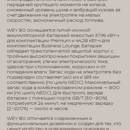
передачей крутящего момента на колеса;
сниженный уровень шума и вибраций кузова за
счет движения на электротяге на малых
скоростях; экономичный расход топлива.
WEY 80 оснащается литий-ионной
аккумуляторной батареей емкостью 37,96 кВт⋅ч
для комплектации Premium и 44,28 кВт⋅ч для
комплектации Business Lounge. Батарея
обладает трехступенчатой защитой: корпус с
тройным высокопрочным покрытием защищен
от возгорания, утечки электрического тока,
ударов при столкновениях, коррозии и от
попадания влаги. Запас хода на электротяге без
подзарядки составляет 160 км и 183 км
соответственно (по циклу NEDC). Максимальный
запас хода в комбинированном режиме — 800
км (по циклу NEDC). Для быстрого заряда
батареи с помощью порта GB/T (30−80%)
потребуется 26 минут, на медленную зарядку
(2−100%) — около 6 часов.
WEY 80 отличается современным и
функциональным дизайном и создан для тех, кто
ценит удобство в повседневных поездках и