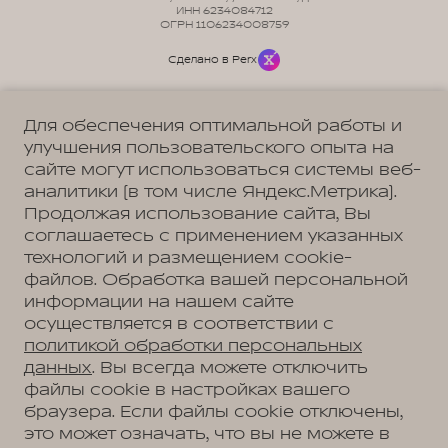
ИНН 6234084712
ОГРН 1106234008759
Сделано в Perx
Для обеспечения оптимальной работы и
улучшения пользовательского опыта на
сайте могут использоваться системы веб-
Политика обработки персональных данных
Пользовательское соглашение
аналитики (в том числе Яндекс.Метрика).
Согласие на коммуникацию
Согласие на предоставление персональных данных третьим лицам
Продолжая использование сайта, Вы
Согласие на обработку ПД
соглашаетесь с применением указанных
технологий и размещением cookie-
файлов. Обработка вашей персональной
информации на нашем сайте
Адрес
осуществляется в соответствии с
Рязань, Куйбышевское шоссе, д. 40, стр. 1
Телефон
политикой обработки персональных
+7 (4912) 20-29-33
данных
. Вы всегда можете отключить
файлы cookie в настройках вашего
браузера. Если файлы cookie отключены,
это может означать, что вы не можете в
АВТОМОБИЛИ В НАЛИЧИИ