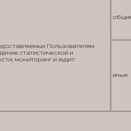
общи
едоставляемых Пользователям
едение статистической и
сти; мониторинг и аудит:
иные