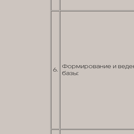
Формирование и веден
6.
базы: