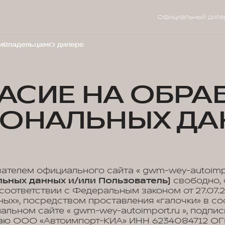
Официальный диле
м
Владельцам
О дилере
АСИЕ НА ОБРА
СОНАЛЬНЫХ ДА
вателем официального сайта « gwm-wey-autoimpo
ьных данных и/или Пользователь)
свободно, 
 соответствии с Федеральным законом от 27.07.
ых», посредством проставления «галочки» в с
иальном сайте « gwm-wey-autoimport.ru », подп
аю ООО «Автоимпорт-КИА» ИНН 6234084712 О