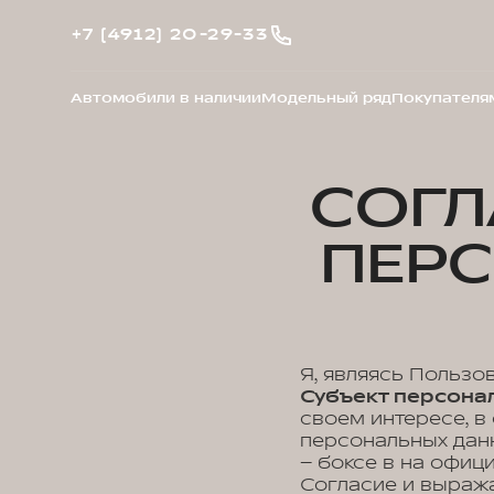
+7 (4912) 20-29-33
Автомобили в наличии
Модельный ряд
Покупателя
СОГЛ
ПЕР
Я, являясь Пользо
Субъект персонал
своем интересе, в
персональных данн
– боксе в на офиц
Согласие и выраж