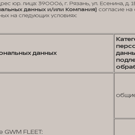
ес юр. лица: 390006, г. Рязань, ул. Есенина, д. 
альных данных и/или Компания)
согласие на 
ых на следующих условиях:
Кате
перс
ональных данных
данны
подл
обра
общи
е GWM FLEET: