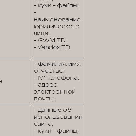
- куки - файлы;
-
наименование
юридического
лица;
- GWM ID;
- Yandex ID.
- фамилия, имя,
отчество;
- № телефона;
е
- адрес
электронной
почты;
- данные об
использовании
сайта;
- куки - файлы;