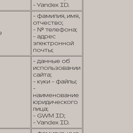
- Yandex ID.
- фамилия, имя,
отчество;
- № телефона;
е
- адрес
электронной
почты;
- данные об
использовании
сайта;
- куки - файлы;
-
наименование
юридического
лица;
- GWM ID;
- Yandex ID.