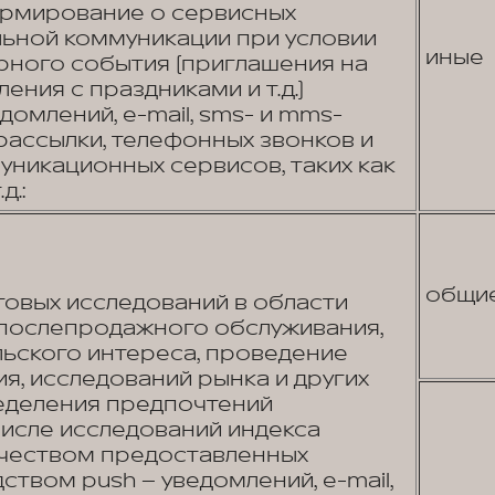
ормирование о сервисных
льной коммуникации при условии
иные
рного события (приглашения на
ения с праздниками и т.д.)
омлений, e-mail, sms- и mms-
рассылки, телефонных звонков и
икационных сервисов, таких как
д.:
общи
овых исследований в области
 послепродажного обслуживания,
льского интереса, проведение
я, исследований рынка и других
еделения предпочтений
числе исследований индекса
ачеством предоставленных
ством push – уведомлений, e-mail,