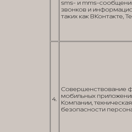
sms- и mms-сообщений
звонков и информаци
таких как ВКонтакте, Tel
Совершенствование фу
мобильных приложений
4.
Компании, техническа
безопасности персона