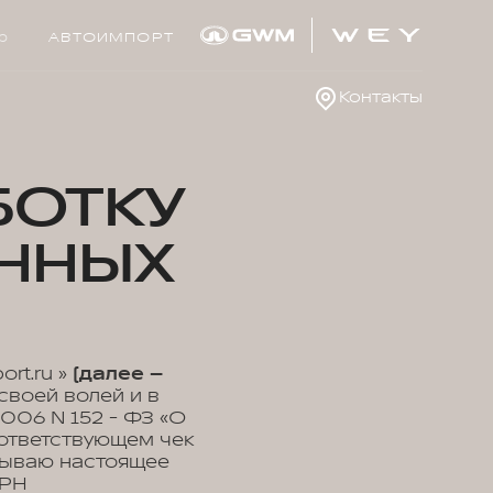
р
АВТОИМПОРТ
Контакты
БОТКУ
ННЫХ
rt.ru »
(далее –
своей волей и в
2006 N 152 - ФЗ «О
оответствующем чек
исываю настоящее
ГРН