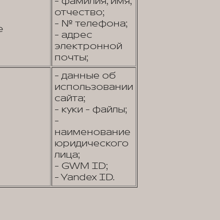
- фамилия, имя,
отчество;
- № телефона;
е
- адрес
электронной
почты;
- данные об
использовании
сайта;
- куки - файлы;
-
наименование
юридического
лица;
- GWM ID;
- Yandex ID.