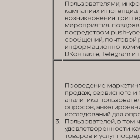
Пользователями; инф
кампаниях и потенциа
возникновения тригге
мероприятия, поздравл
посредством push-увед
сообщений, почтовой 
информационно-коммун
ВКонтакте, Telegram и т.
Проведение маркетинг
продаж, сервисного и
аналитика пользовате
опросов, анкетировани
исследований для опр
3.
Пользователей, в том 
удовлетворенности к
товаров и услуг посред