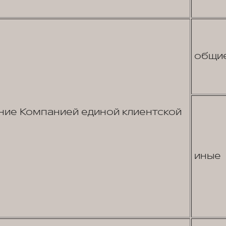
общи
ие Компанией единой клиентской
иные