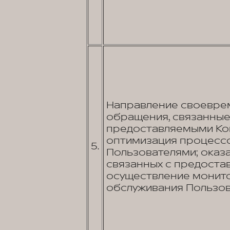
Направление своеврем
обращения, связанные 
предоставляемыми Ком
оптимизация процессо
5.
Пользователями; оказа
связанных с предостав
осуществление монито
обслуживания Пользов