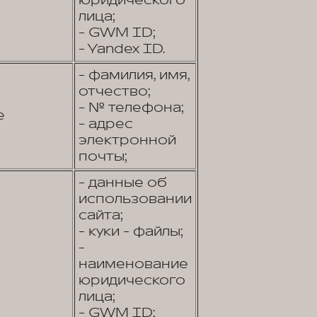
юридического
лица;
- GWM ID;
- Yandex ID.
- фамилия, имя,
отчество;
- № телефона;
е
- адрес
электронной
почты;
- данные об
использовании
сайта;
- куки - файлы;
-
наименование
юридического
лица;
- GWM ID;