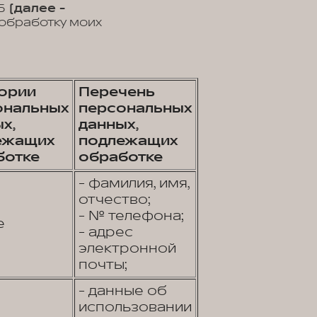
1Б
(далее -
обработку моих
гории
Перечень
ональных
персональных
х,
данных,
ежащих
подлежащих
ботке
обработке
- фамилия, имя,
отчество;
- № телефона;
е
- адрес
электронной
почты;
- данные об
использовании