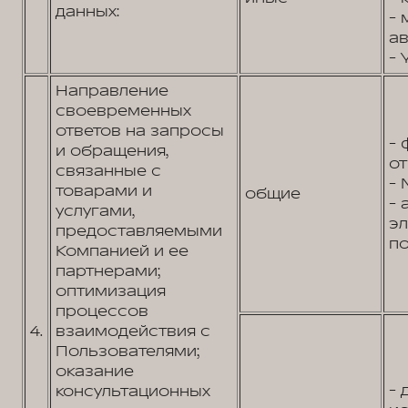
данных:
- 
ав
- 
Направление
своевременных
ответов на запросы
- 
и обращения,
от
связанные с
- 
товарами и
общие
- 
услугами,
э
предоставляемыми
по
Компанией и ее
партнерами;
оптимизация
процессов
4.
взаимодействия с
Пользователями;
оказание
- 
консультационных