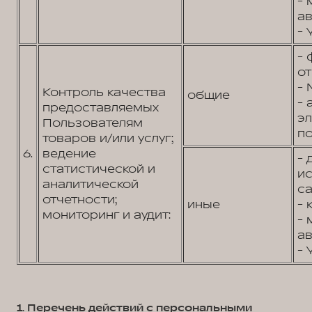
- 
ав
- 
- 
от
- 
Контроль качества
общие
- 
предоставляемых
э
Пользователям
по
товаров и/или услуг;
6.
ведение
- 
статистической и
и
аналитической
са
отчетности;
иные
- 
мониторинг и аудит:
- 
ав
- 
1. Перечень действий с персональными