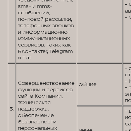
уведомлений, e-mail,
- 
sms- и mms-
ав
сообщений,
- 
почтовой рассылки,
телефонных звонков
и информационно-
коммуникационных
сервисов, таких как
ВКонтактеr, Telegram
и т.д.:
- 
от
- 
Совершенствование
общие
- 
функций и сервисов
э
сайта Компании,
по
техническая
3.
поддержка,
- 
обеспечение
и
безопасности
са
персональных
иные
- 