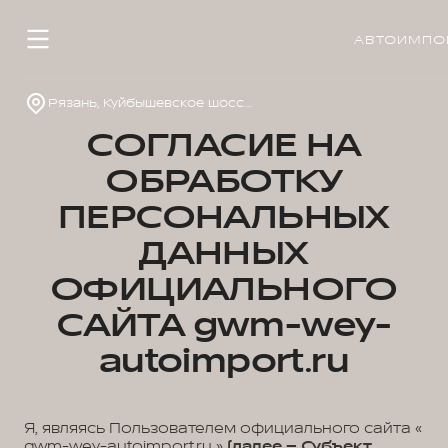
АВТОИМПО
Рязань, Куйбышевское шоссе, д. 40, стр. 1
СОГЛАСИЕ НА
ОБРАБОТКУ
ПЕРСОНАЛЬНЫХ
ДАННЫХ
ОФИЦИАЛЬНОГО
САЙТА gwm-wey-
autoimport.ru
Я, являясь Пользователем официального сайта «
gwm-wey-autoimport.ru »
(далее – Субъект