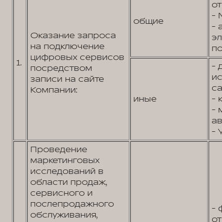
от
- 
общие
- 
Оказание запроса
э
на подключение
по
цифровых сервисов
1.
- 
посредством
и
записи на сайте
са
Компании:
иные
- 
- 
ав
- 
Проведение
маркетинговых
исследований в
области продаж,
сервисного и
послепродажного
- 
обслуживания,
от