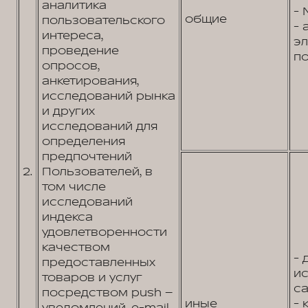
аналитика
- 
общие
пользовательского
- 
интереса,
э
проведение
по
опросов,
анкетирования,
исследований рынка
и других
исследований для
определения
предпочтений
2.
Пользователей, в
том числе
исследований
индекса
удовлетворенности
качеством
- 
предоставленных
и
товаров и услуг
са
посредством push –
иные
- 