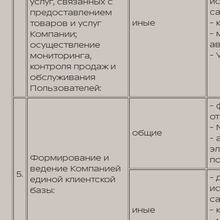
и
услуг, связанных с
са
предоставлением
иные
- 
товаров и услуг
- 
Компании;
ав
осуществление
- 
мониторинга,
контроля продаж и
обслуживания
Пользователей:
- 
от
- 
общие
- 
э
Формирование и
по
ведение Компанией
5.
- 
единой клиентской
и
базы:
са
иные
- 