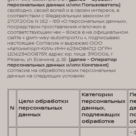
персональных данных и/или Пользователь)
свободно, своей волей и в своем интересе, в
соответствии с Федеральным законом от
27.07.2006 N 152 - ФЗ «О персональных данных»,
посредством проставления «галочки» в
соответствующем чек – боксе в на официальном
сайте « gwm-wey-autoimport.ru », подписываю
настоящее Согласие и выражаю ООО
«Автоимпорт-КИА» ИНН 6234084712 ОГРН
1106234008759, адрес юр. лица: 390006, г.
Рязань, ул. Есенина, д. 1Б
(далее - Оператор
персональных данных и/или Компания)
согласие на обработку моих персональных
данных на следующих условиях:
Категории
П
Цели обработки
персональных
п
N
персональных
данных,
д
данных
подлежащих
п
обработке
о
- 