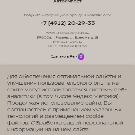
Автоимпорт
Получите информацию о бренде и моделях WEY
+7 (4912) 20-29-33
ООО «Автоимпорт-КИА»
390006, г. Рязань, ул. Есенина, д. 1Б
ИНН 6234084712
ОГРН 1106234008759
Сделано в Perx
Для обеспечения оптимальной работы и
улучшения пользовательского опыта на
сайте могут использоваться системы веб-
Политика обработки персональных данных
Пользовательское соглашение
аналитики (в том числе Яндекс.Метрика).
Согласие на коммуникацию
Согласие на предоставление персональных данных третьим лицам
Продолжая использование сайта, Вы
Согласие на обработку ПД
соглашаетесь с применением указанных
технологий и размещением cookie-
файлов. Обработка вашей персональной
информации на нашем сайте
Адрес