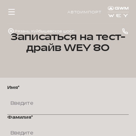
АВТОИМПОРТ
Рязань, Куйбышевское шоссе, д. 40, стр. 1
Записаться на тест-
драйв WEY 80
Имя*
Фамилия*